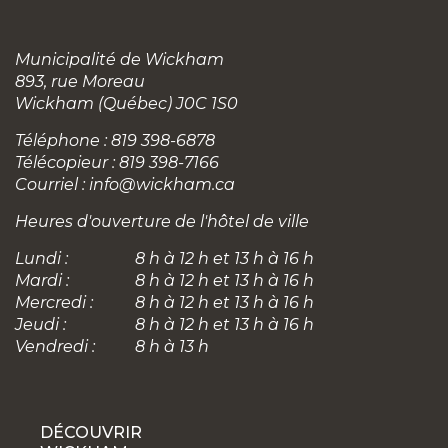
Municipalité de Wickham
893, rue Moreau
Wickham (Québec) J0C 1S0
Téléphone : 819 398-6878
Télécopieur : 819 398-7166
Courriel :
info@wickham.ca
Heures d'ouverture de l'hôtel de ville
Lundi :
8 h à 12 h et 13 h à 16 h
Mardi :
8 h à 12 h et 13 h à 16 h
Mercredi :
8 h à 12 h et 13 h à 16 h
Jeudi :
8 h à 12 h et 13 h à 16 h
Vendredi :
8 h à 13 h
DÉCOUVRIR