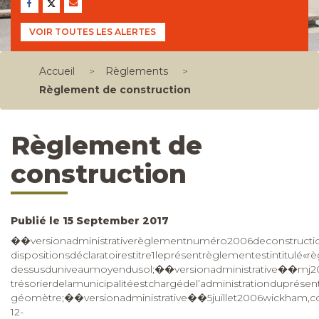
VOIR TOUTES LES ALERTES
Accueil
>
Règlements
>
Règlement de construction
Règlement de
construction
Publié le 15 September 2017
��versionadministrativerèglementnuméro2006deconstructioncomprendlesrèglementsd’amendementjanvier2013:#2012733(m.j.20)municipalitédewickhamenvigueurle5juillet2006��versionadministrativetabledesmatièreschapitreifondationsnonutiliséesfondationsdesbátimentsprincipauxentréeenvigueur��versionadministrative��5juillet2006wickham,construction,pagechapitreidispositionsdéclarasectioni–dispositionsdéclaratoirestitre1leprésentrèglementestintitulé«règlementdeconstructionterritoireassujetti2leprésentrèglements’appliqueàl’ensembleduterritoiredelamunicipalitédewickham.règlements.remplacés3leprésentrèglementremplacelerèglementdeconstructionno387etsesamendements.primautéd’application4encasd’incompatibilitéentreeux,lesrèglementsd’urbanismeetlesrecueilsdenormesdeconstructionfaisantpartieduprésentrèglementsontappliquésdansl’ordredeprimautésuivant:lerèglementdezonage,lerèglementdeconstructionetlesrecueilsdenormes.��versionadministrative��5juillet2006wickham,construction,pagesectionii:dispositionsinterprétativesterminologie5lesmotsetexpressionsutilisésdanscerèglementontlesensqueleurdonnedansl’ordredeprimautésuivantleprésentrèglement;2olesrecueilsdenormesfaisantpartieintégranteduprésentrèglement;3olerèglementdezonage.interprétationdestableaux6lestableaux,diagrammes,graphiques,symbolesettouteformed’expressionautrequeletexteproprementdit,contenusdanscerèglementouauxquelsilestréféré,enfontpartiesintégrantesàtoutefinquededroit.encasdecontradictionentreletexteetlestableaux,diagrammes,graphiques,symbolesetautresformesd’express