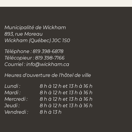
Municipalité de Wickham
893, rue Moreau
Wickham (Québec) J0C 1S0
Téléphone : 819 398-6878
Télécopieur : 819 398-7166
Courriel :
info@wickham.ca
Heures d'ouverture de l'hôtel de ville
Lundi :
8 h à 12 h et 13 h à 16 h
Mardi :
8 h à 12 h et 13 h à 16 h
Mercredi :
8 h à 12 h et 13 h à 16 h
Jeudi :
8 h à 12 h et 13 h à 16 h
Vendredi :
8 h à 13 h