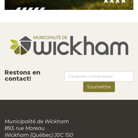
Restons en
contact!
Municipalité de Wickham
893, rue Moreau
Wickham (Québec) J0C 1S0