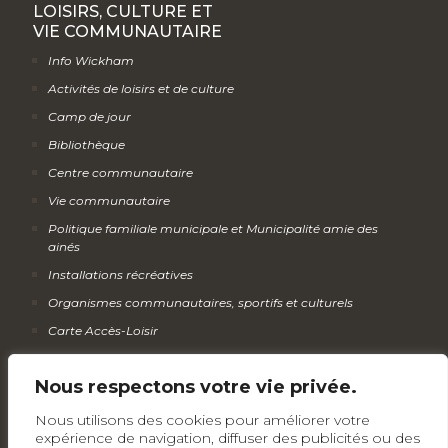
LOISIRS, CULTURE ET
VIE COMMUNAUTAIRE
Info Wickham
Activités de loisirs et de culture
Camp de jour
Bibliothèque
Centre communautaire
Vie communautaire
Politique familiale municipale et Municipalité amie des
ainés
Installations récréatives
Organismes communautaires, sportifs et culturels
Carte Accès-Loisir
Calendrier des activités
Nous respectons votre vie privée.
Infolettre
Nous utilisons des cookies pour améliorer votre
expérience de navigation, diffuser des publicités ou des