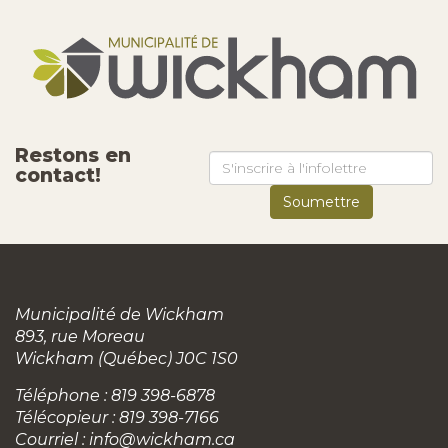
contact!
Municipalité de Wickham
893, rue Moreau
Wickham (Québec) J0C 1S0
Téléphone : 819 398-6878
Télécopieur : 819 398-7166
Courriel :
info@wickham.ca
Heures d'ouverture de l'hôtel de ville
Lundi :
8 h à 12 h et 13 h à 16 h
Mardi :
8 h à 12 h et 13 h à 16 h
Mercredi :
8 h à 12 h et 13 h à 16 h
Jeudi :
8 h à 12 h et 13 h à 16 h
Vendredi :
8 h à 13 h