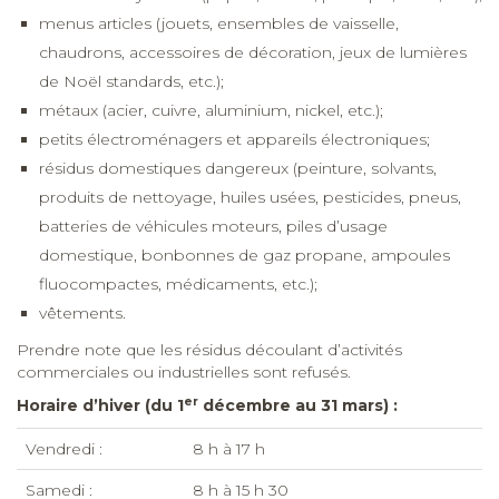
produits de nettoyage, huiles usées, pesticides, pneus,
batteries de véhicules moteurs, piles d’usage
domestique, bonbonnes de gaz propane, ampoules
fluocompactes, médicaments, etc.);
vêtements.
Prendre note que les résidus découlant d’activités
commerciales ou industrielles sont refusés.
er
Horaire d’hiver (du 1
décembre au 31 mars) :
Vendredi :
8 h à 17 h
Samedi :
8 h à 15 h 30
er
Horaire d’été (du 1
avril au 30 novembre) :
Mardi au samedi :
8 h à 17 h
Le savie
z-vous?