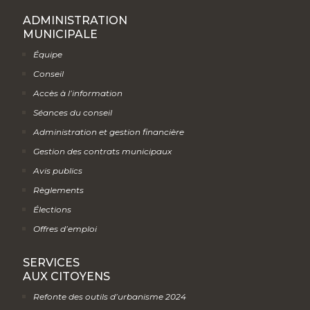
Séances du conseil
Administration et gestion financière
Gestion des contrats municipaux
Avis publics
Règlements
Élections
Offres d’emploi
SERVICES
AUX CITOYENS
Refonte des outils d’urbanisme 2024
Formulaire d’auto-inspection en incendie
Système d’appels automatisés
Sécurité publique
Collectes des matières résiduelles
Aqueduc et égouts
Urbanisme, installation septique et permis