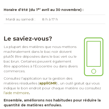
La plupart des matières que nous mettons
machinalement dans le bac noir doivent
plutôt être déposées dans le bac vert ou le
bac brun. Certaines peuvent également
être apportées à l’Écocentre ou dans divers
commerces.
Consultez l’application sur la gestion des
matières résiduelles (
appliGMR
) , un outil gratuit qui vous
indique le bon endroit pour chaque matière ou consultez
l’aide mémoire
.
Ensemble, améliorons nos habitudes pour réduire la
quantité de matières enfouies.
Questions? Communiquez directement à l’Écocentre au
819 477-1312 ou visitez le site de la
MRC de Drummond
.
Avis aux agriculteurs de
ferme laitière ou bovine,