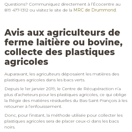
collecte des plastiques
agricoles
Auparavant, les agriculteurs déposaient les matières des
plastiques agricoles dans les bacs verts.
Depuis le 1er janvier 2019, le Centre de Récupéraction n’a
plus d’acheteurs pour les plastiques agricoles, ce qui oblige
la Régie des matières résiduelles du Bas-Saint-Fran
çois à les
retourner à l’enfouissement.
Donc, pour l’instant, la méthode utilisée pour collecter les
plastiques agricoles sera de placer ceux-ci dans les bacs
noirs.
Par conséquent, si un bac n’est pas suffisant, l’agriculteur
doit se procurer un bac supplémentaire ainsi qu’une
vignette.
La Régie des matières résiduelles du Bas-Saint-François
espère trouver une solution afin que cette matière retourne
à la récupération.
Nous vous aviserons dès que possible lorsqu’une solution