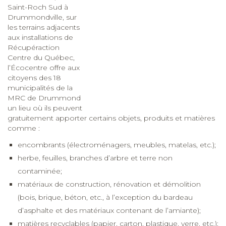
terrains adjacents aux installations de Récupéraction Centre
du Québec, l’Écocentre offre aux citoyens des 18
municipalités de la MRC de Drummond un lieu où ils
peuvent gratuitement apporter certains objets, produits et
matières comme :
encombrants (électroménagers, meubles, matelas, etc.);
herbe, feuilles, branches d’arbre et terre non
contaminée;
matériaux de construction, rénovation et démolition
(bois, brique, béton, etc., à l’exception du bardeau
d’asphalte et des matériaux contenant de l’amiante);
matières recyclables (papier, carton, plastique, verre, etc.);
menus articles (jouets, ensembles de vaisselle,
chaudrons, accessoires de décoration, jeux de lumières
de Noël standards, etc.);
métaux (acier, cuivre, aluminium, nickel, etc.);
petits électroménagers et appareils électroniques;
résidus domestiques dangereux (peinture, solvants,