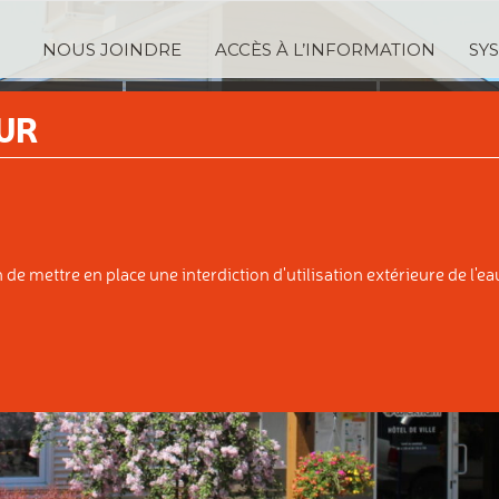
NOUS JOINDRE
ACCÈS À L’INFORMATION
SY
TRATION
SERVICES
TAXA
UR
IPALE
AUX CITOYENS
ÉVALUATI
e mettre en place une interdiction d'utilisation extérieure de l'eau