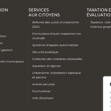
ION
SERVICES
TAXATION 
AUX CITOYENS
ÉVALUATIO
Refonte des outils d’urbanisme
Taxation, rôle
2024
matrice grap
Formulaire d’auto-inspection en
ation
incendie
il
Système d’appels automatisés
t gestion
Sécurité publique
Collectes des matières résiduelles
rats municipaux
Aqueduc et égouts
Urbanisme, installation septique
et permis
Autres services
Formulaires
Info Wickham