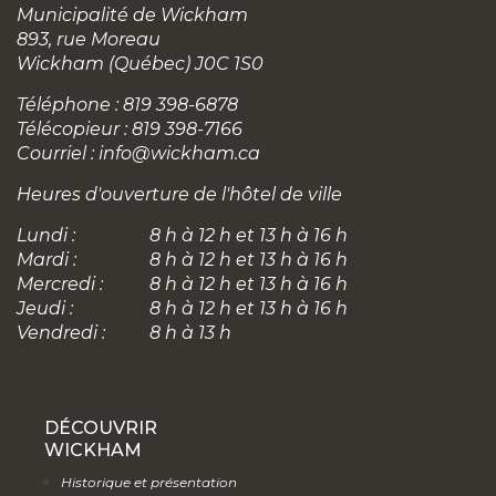
Municipalité de Wickham
893, rue Moreau
Wickham (Québec) J0C 1S0
Téléphone : 819 398-6878
Télécopieur : 819 398-7166
Courriel :
info@wickham.ca
Heures d'ouverture de l'hôtel de ville
Lundi :
8 h à 12 h et 13 h à 16 h
Mardi :
8 h à 12 h et 13 h à 16 h
Mercredi :
8 h à 12 h et 13 h à 16 h
Jeudi :
8 h à 12 h et 13 h à 16 h
Vendredi :
8 h à 13 h
DÉCOUVRIR
WICKHAM
Historique et présentation