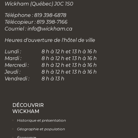
Wickham (Québec) J0C 1S0
Téléphone : 819 398-6878
Télécopieur : 819 398-7166
Courriel :
info@wickham.ca
Heures d'ouverture de l'hôtel de ville
Lundi :
8 h à 12 h et 13 h à 16 h
Mardi :
8 h à 12 h et 13 h à 16 h
Mercredi :
8 h à 12 h et 13 h à 16 h
Jeudi :
8 h à 12 h et 13 h à 16 h
Vendredi :
8 h à 13 h
DÉCOUVRIR
WICKHAM
Historique et présentation
Géographie et population
Économie