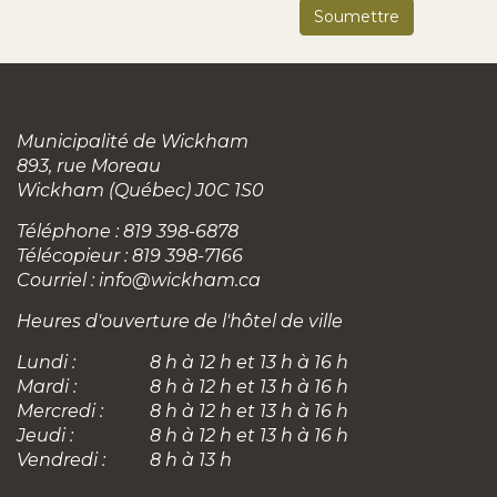
Municipalité de Wickham
893, rue Moreau
Wickham (Québec) J0C 1S0
Téléphone : 819 398-6878
Télécopieur : 819 398-7166
Courriel :
info@wickham.ca
Heures d'ouverture de l'hôtel de ville
Lundi :
8 h à 12 h et 13 h à 16 h
Mardi :
8 h à 12 h et 13 h à 16 h
Mercredi :
8 h à 12 h et 13 h à 16 h
Jeudi :
8 h à 12 h et 13 h à 16 h
Vendredi :
8 h à 13 h