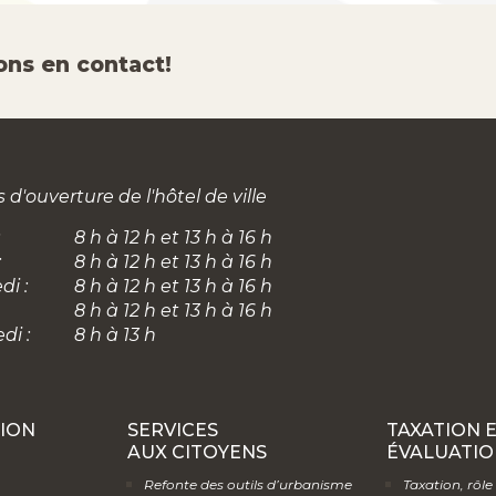
ons en contact!
 d'ouverture de l'hôtel de ville
8 h à 12 h et 13 h à 16 h
:
8 h à 12 h et 13 h à 16 h
di :
8 h à 12 h et 13 h à 16 h
8 h à 12 h et 13 h à 16 h
di :
8 h à 13 h
ION
SERVICES
TAXATION 
AUX CITOYENS
ÉVALUATIO
Refonte des outils d’urbanisme
Taxation, rôle