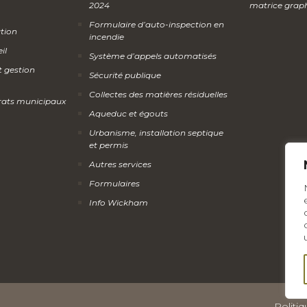
2024
matrice grap
Formulaire d’auto-inspection en
ation
incendie
il
Système d’appels automatisés
t gestion
Sécurité publique
Collectes des matières résiduelles
rats municipaux
Aqueduc et égouts
Urbanisme, installation septique
et permis
Autres services
Formulaires
Info Wickham
Politiq