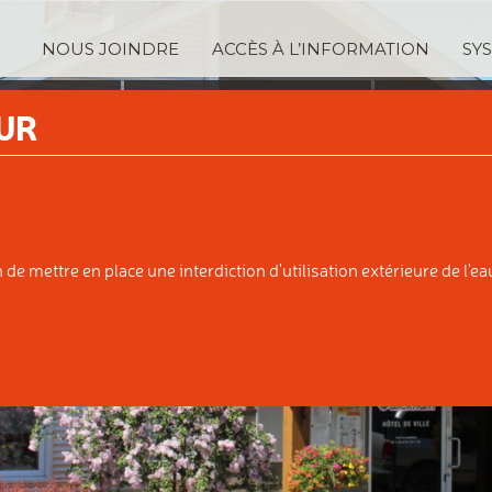
NOUS JOINDRE
ACCÈS À L’INFORMATION
SY
TRATION
SERVICES
TAXA
UR
IPALE
AUX CITOYENS
ÉVALUATI
e mettre en place une interdiction d'utilisation extérieure de l'eau