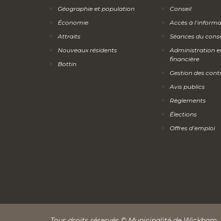
Géographie et population
Conseil
Économie
Accès à l’inform
Attraits
Séances du conse
Nouveaux résidents
Administration e
financière
Bottin
Gestion des cont
Avis publics
Règlements
Élections
Offres d’emploi
Tous droits réservés © Municipalité de Wickham