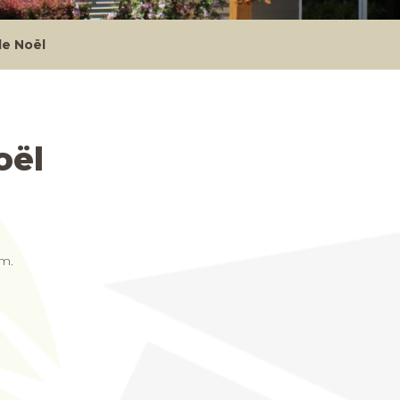
de Noël
oël
am.