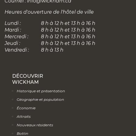
Courriel :
info@wickham.ca
Heures d'ouverture de l'hôtel de ville
Lundi :
8 h à 12 h et 13 h à 16 h
Mardi :
8 h à 12 h et 13 h à 16 h
Mercredi :
8 h à 12 h et 13 h à 16 h
Jeudi :
8 h à 12 h et 13 h à 16 h
Vendredi :
8 h à 13 h
DÉCOUVRIR
WICKHAM
Historique et présentation
Géographie et population
Économie
Attraits
Nouveaux résidents
Bottin