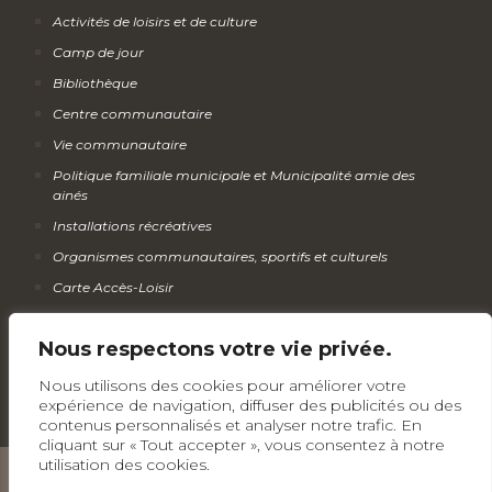
Activités de loisirs et de culture
Camp de jour
Bibliothèque
Centre communautaire
Vie communautaire
Politique familiale municipale et Municipalité amie des
ainés
Installations récréatives
Organismes communautaires, sportifs et culturels
Carte Accès-Loisir
Calendrier des activités
Nous respectons votre vie privée.
Infolettre
Nous utilisons des cookies pour améliorer votre
expérience de navigation, diffuser des publicités ou des
contenus personnalisés et analyser notre trafic. En
cliquant sur « Tout accepter », vous consentez à notre
utilisation des cookies.
Tous droits réservés © Municipalité de Wickham