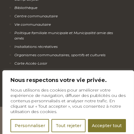
Bibliothèque
Centre communautaire
Vie communautaire
Politique familiale municipale et Municipalité amie des
ainés
Installations récréatives
Organismes communautaires, sportifs et culturels
Carte Accès-Loisir
Calendrier des activités
Nous respectons votre vie privée.
Infolettre
Nous utilisons des cookies pour améliorer votre
expérience de navigation, diffuser des publicités ou des
contenus personnalisés et analyser notre trafic. En
cliquant sur « Tout accepter », vous consentez à notre
utilisation des cookies.
Tous droits réservés © Municipalité de Wickham
Personnaliser
Tout rejeter
Accepter tout
Politique de confidentialité
| Une réalisation de
Devicom