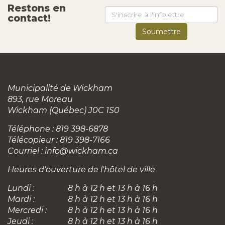
Restons en
contact!
Municipalité de Wickham
893, rue Moreau
Wickham (Québec) J0C 1S0
Téléphone : 819 398-6878
Télécopieur : 819 398-7166
Courriel :
info@wickham.ca
Heures d'ouverture de l'hôtel de ville
Lundi :
8 h à 12 h et 13 h à 16 h
Mardi :
8 h à 12 h et 13 h à 16 h
Mercredi :
8 h à 12 h et 13 h à 16 h
Jeudi :
8 h à 12 h et 13 h à 16 h