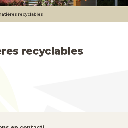
matières recyclables
ères recyclables
ons en contact!