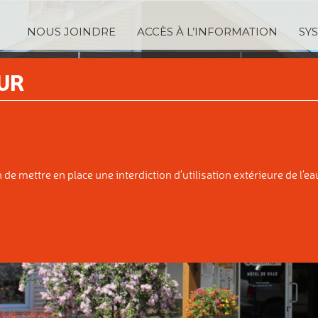
NOUS JOINDRE
ACCÈS À L’INFORMATION
SY
TRATION
SERVICES
TAXA
UR
IPALE
AUX CITOYENS
ÉVALUATI
e mettre en place une interdiction d'utilisation extérieure de l'eau