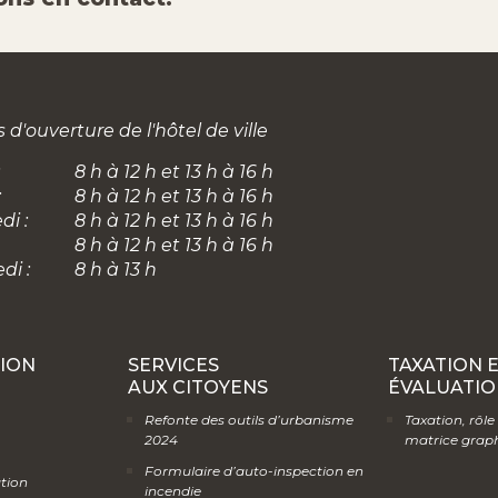
 d'ouverture de l'hôtel de ville
8 h à 12 h et 13 h à 16 h
:
8 h à 12 h et 13 h à 16 h
di :
8 h à 12 h et 13 h à 16 h
8 h à 12 h et 13 h à 16 h
di :
8 h à 13 h
ION
SERVICES
TAXATION 
AUX CITOYENS
ÉVALUATIO
Refonte des outils d’urbanisme
Taxation, rôle
2024
matrice grap
Formulaire d’auto-inspection en
ation
incendie