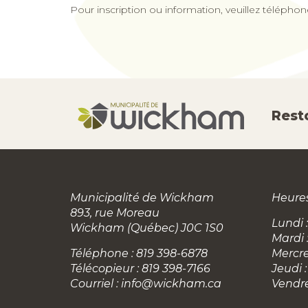
Pour inscription ou information, veuillez télépho
Rest
Municipalité de Wickham
Heures
893, rue Moreau
Lundi :
Wickham (Québec) J0C 1S0
Mardi 
Téléphone : 819 398-6878
Mercre
Télécopieur : 819 398-7166
Jeudi :
Courriel :
info@wickham.ca
Vendre