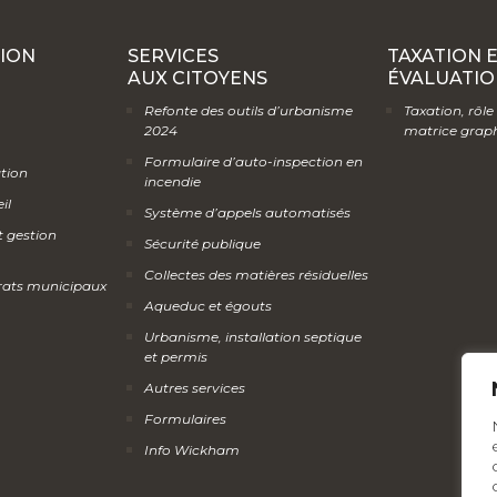
ION
SERVICES
TAXATION 
AUX CITOYENS
ÉVALUATIO
Refonte des outils d’urbanisme
Taxation, rôle
2024
matrice grap
Formulaire d’auto-inspection en
ation
incendie
il
Système d’appels automatisés
t gestion
Sécurité publique
Collectes des matières résiduelles
rats municipaux
Aqueduc et égouts
Urbanisme, installation septique
et permis
Autres services
Formulaires
Info Wickham