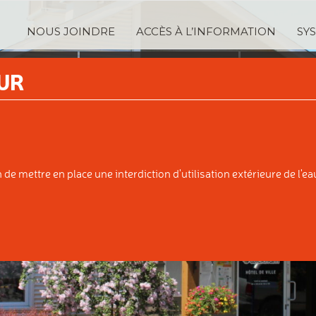
NOUS JOINDRE
ACCÈS À L’INFORMATION
SY
TRATION
SERVICES
TAXA
UR
IPALE
AUX CITOYENS
ÉVALUATI
e mettre en place une interdiction d'utilisation extérieure de l'eau