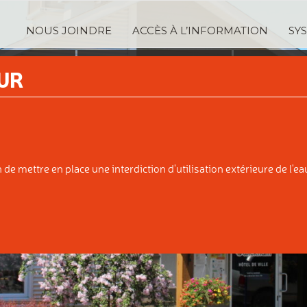
NOUS JOINDRE
ACCÈS À L’INFORMATION
SY
TRATION
SERVICES
TAXA
UR
IPALE
AUX CITOYENS
ÉVALUATI
e mettre en place une interdiction d'utilisation extérieure de l'eau