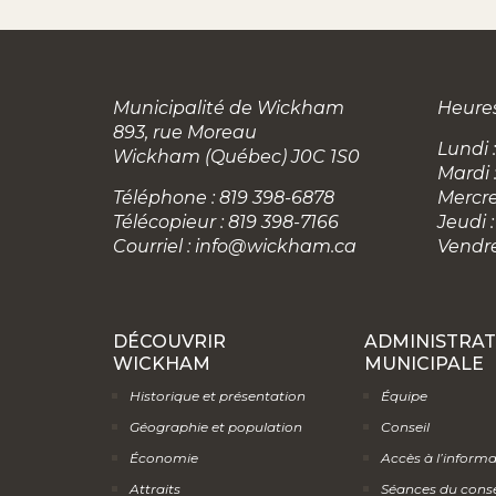
Municipalité de Wickham
Heures
893, rue Moreau
Lundi :
Wickham (Québec) J0C 1S0
Mardi 
Téléphone : 819 398-6878
Mercre
Télécopieur : 819 398-7166
Jeudi :
Courriel :
info@wickham.ca
Vendre
DÉCOUVRIR
ADMINISTRAT
WICKHAM
MUNICIPALE
Historique et présentation
Équipe
Géographie et population
Conseil
Économie
Accès à l’inform
Attraits
Séances du conse