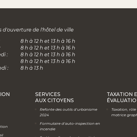
 d'ouverture de l'hôtel de ville
8 h à 12 h et 13 h à 16 h
:
8 h à 12 h et 13 h à 16 h
di :
8 h à 12 h et 13 h à 16 h
8 h à 12 h et 13 h à 16 h
di :
8 h à 13 h
ION
SERVICES
TAXATION 
AUX CITOYENS
ÉVALUATIO
Refonte des outils d’urbanisme
Taxation, rôle
2024
matrice grap
Formulaire d’auto-inspection en
ation
incendie
il