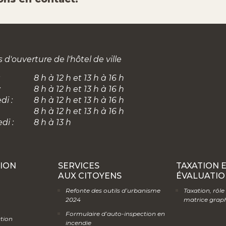
 d'ouverture de l'hôtel de ville
8 h à 12 h et 13 h à 16 h
:
8 h à 12 h et 13 h à 16 h
di :
8 h à 12 h et 13 h à 16 h
8 h à 12 h et 13 h à 16 h
di :
8 h à 13 h
ION
SERVICES
TAXATION 
AUX CITOYENS
ÉVALUATIO
Refonte des outils d’urbanisme
Taxation, rôle
2024
matrice grap
Formulaire d’auto-inspection en
ation
incendie