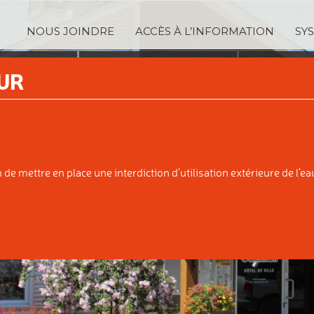
NOUS JOINDRE
ACCÈS À L’INFORMATION
SY
TRATION
SERVICES
TAXA
UR
IPALE
AUX CITOYENS
ÉVALUATI
e mettre en place une interdiction d'utilisation extérieure de l'eau