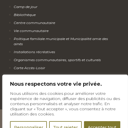
Camp de jour
Bibliothèque
Centre communautaire
Vie communautaire
Politique familiale municipale et Municipalité amie des
ainés
Installations récréatives
Organismes communautaires, sportifs et culturels
Carte Accès-Loisir
Calendrier des activités
Nous respectons votre vie privée.
Infolettre
Nous utilisons des cookies pour améliorer votre
expérience de navigation, diffuser des publicités ou des
contenus personnalisés et analyser notre trafic. En
cliquant sur « Tout accepter », vous consentez à notre
utilisation des cookies.
Tous droits réservés © Municipalité de Wickham
Personnaliser
Tout rejeter
Accepter tout