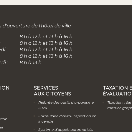
 d'ouverture de l'hôtel de ville
8 h à 12 h et 13 h à 16 h
:
8 h à 12 h et 13 h à 16 h
di :
8 h à 12 h et 13 h à 16 h
8 h à 12 h et 13 h à 16 h
di :
8 h à 13 h
ION
SERVICES
TAXATION 
AUX CITOYENS
ÉVALUATIO
Refonte des outils d’urbanisme
Taxation, rôle
2024
matrice grap
Formulaire d’auto-inspection en
ation
incendie
il
Système d’appels automatisés