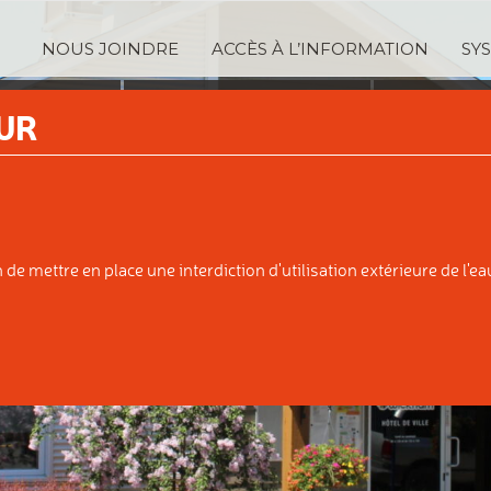
NOUS JOINDRE
ACCÈS À L’INFORMATION
SY
TRATION
SERVICES
TAXA
UR
IPALE
AUX CITOYENS
ÉVALUATI
e mettre en place une interdiction d'utilisation extérieure de l'eau