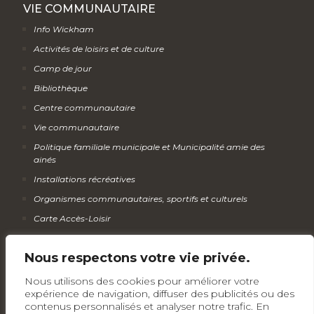
VIE COMMUNAUTAIRE
Info Wickham
Activités de loisirs et de culture
Camp de jour
Bibliothèque
Centre communautaire
Vie communautaire
Politique familiale municipale et Municipalité amie des
ainés
Installations récréatives
Organismes communautaires, sportifs et culturels
Carte Accès-Loisir
Calendrier des activités
Nous respectons votre vie privée.
Infolettre
Nous utilisons des cookies pour améliorer votre
expérience de navigation, diffuser des publicités ou des
contenus personnalisés et analyser notre trafic. En