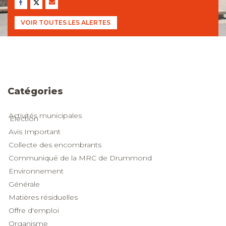
VOIR TOUTES LES ALERTES
Catégories
Catégories
Activités municipales
Élection
Avis Important
Collecte des encombrants
Communiqué de la MRC de Drummond
Environnement
Générale
Matières résiduelles
Offre d'emploi
Organisme