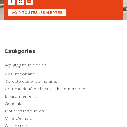
VOIR TOUTES LES ALERTES
Catégories
Catégories
Activités municipales
Élection
Avis Important
Collecte des encombrants
Communiqué de la MRC de Drummond
Environnement
Générale
Matières résiduelles
Offre d'emploi
Organisme