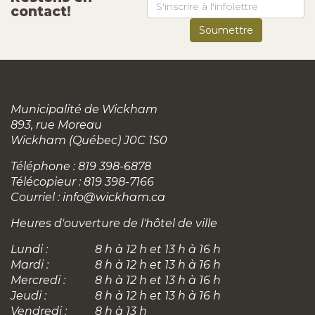
contact!
Municipalité de Wickham
893, rue Moreau
Wickham (Québec) J0C 1S0
Téléphone : 819 398-6878
Télécopieur : 819 398-7166
Courriel :
info@wickham.ca
Heures d'ouverture de l'hôtel de ville
Lundi :
8 h à 12 h et 13 h à 16 h
Mardi :
8 h à 12 h et 13 h à 16 h
Mercredi :
8 h à 12 h et 13 h à 16 h
Jeudi :
8 h à 12 h et 13 h à 16 h
Vendredi :
8 h à 13 h