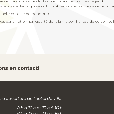
es en raison des très fortes précipitations prévues ce jeudi 31 oct
des jeunes enfants qui seront nombreux dans les rues à cette occa
onnelle collecte de bonbons!
s dans notre municipalité dont la maison hantée de ce soir, et le
ons en contact!
 d'ouverture de l'hôtel de ville
8 h à 12 h et 13 h à 16 h
:
8 h à 12 h et 13 h à 16 h