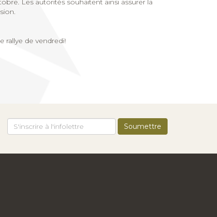
obre. Les autorités souhaitent ainsi assurer la
sion.
 rallye de vendredi!