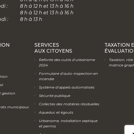
di :
8 h à 12 h et 13 h à 16 h
8 h à 12 h et 13 h à 16 h
di :
8 h à 13 h
ION
SERVICES
TAXATION 
AUX CITOYENS
ÉVALUATIO
Refonte des outils d’urbanisme
Taxation, rôle
2024
matrice grap
Formulaire d’auto-inspection en
ation
incendie
il
Système d’appels automatisés
t gestion
Sécurité publique
Collectes des matières résiduelles
rats municipaux
Aqueduc et égouts
Urbanisme, installation septique
et permis