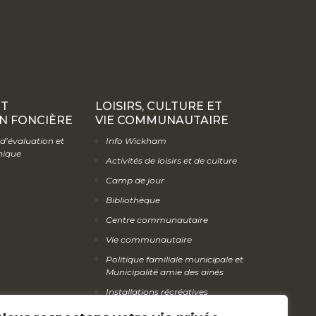
ET
LOISIRS, CULTURE ET
N FONCIÈRE
VIE COMMUNAUTAIRE
 d’évaluation et
Info Wickham
hique
Activités de loisirs et de culture
Camp de jour
Bibliothèque
Centre communautaire
Vie communautaire
Politique familiale municipale et
Municipalité amie des ainés
Installations récréatives
Organismes communautaires,