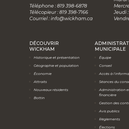
Téléphone : 819 398-6878
Mercre
Télécopieur : 819 398-7166
Jeudi :
Courriel :
info@wickham.ca
Vendre
DÉCOUVRIR
ADMINISTRAT
WICKHAM
MUNICIPALE
Historique et présentation
Équipe
Géographie et population
Conseil
Économie
Accès à l’inform
Attraits
Séances du conse
Nouveaux résidents
Administration e
financière
Bottin
Gestion des cont
Avis publics
Règlements
Élections