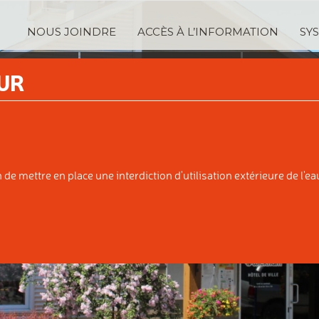
NOUS JOINDRE
ACCÈS À L’INFORMATION
SY
TRATION
SERVICES
TAXA
UR
IPALE
AUX CITOYENS
ÉVALUATI
e mettre en place une interdiction d'utilisation extérieure de l'eau