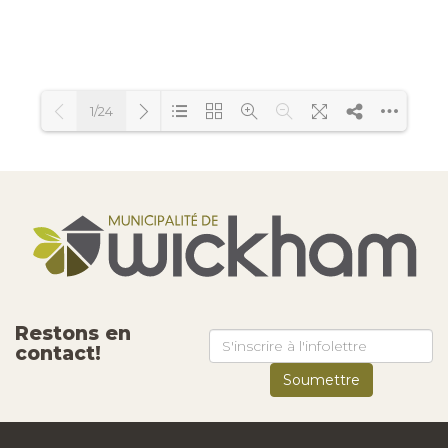
1/24
Loading PDF 53% ...
Restons en
contact!