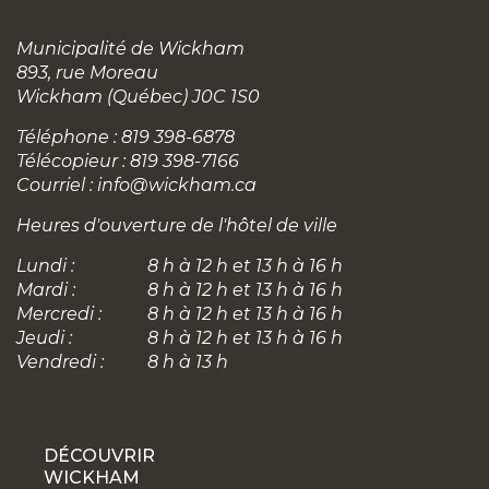
Municipalité de Wickham
893, rue Moreau
Wickham (Québec) J0C 1S0
Téléphone : 819 398-6878
Télécopieur : 819 398-7166
Courriel :
info@wickham.ca
Heures d'ouverture de l'hôtel de ville
Lundi :
8 h à 12 h et 13 h à 16 h
Mardi :
8 h à 12 h et 13 h à 16 h
Mercredi :
8 h à 12 h et 13 h à 16 h
Jeudi :
8 h à 12 h et 13 h à 16 h
Vendredi :
8 h à 13 h
DÉCOUVRIR
WICKHAM