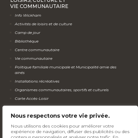
LOISIRS, CULTURE ET
VIE COMMUNAUTAIRE
Info Wickham
Activités de loisirs et de culture
Camp de jour
Bibliothèque
Centre communautaire
Vie communautaire
Politique familiale municipale et Municipalité amie des
ainés
Installations récréatives
Organismes communautaires, sportifs et culturels
Carte Accès-Loisir
Calendrier des activités
Nous respectons votre vie privée.
Infolettre
Nous utilisons des cookies pour améliorer votre
expérience de navigation, diffuser des publicités ou des
contenus personnalisés et analyser notre trafic. En