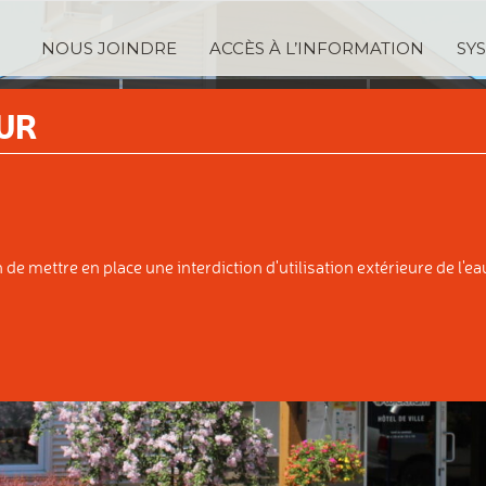
NOUS JOINDRE
ACCÈS À L’INFORMATION
SY
TRATION
SERVICES
TAXA
UR
IPALE
AUX CITOYENS
ÉVALUATI
e mettre en place une interdiction d'utilisation extérieure de l'eau