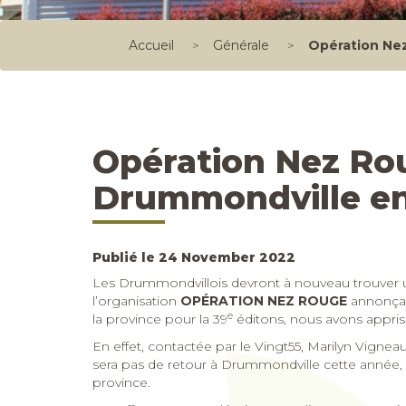
Accueil
>
Générale
>
Opération Nez
Opération Nez Rou
Drummondville en
Publié le 24 November 2022
Les Drummondvillois devront à nouveau trouver un
l’organisation
OPÉRATION NEZ ROUGE
annonçai
e
la province pour la 39
éditons, nous avons appri
En effet, contactée par le Vingt55, Marilyn Vign
sera pas de retour à Drummondville cette année, e
province.