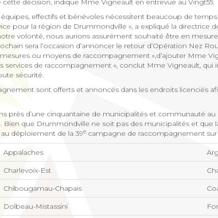
 cette décision, indique Mme Vigneault en entrevue au Vingt55.
 équipes, effectifs et bénévoles nécessitent beaucoup de temps e
rvice pour la région de Drummondville », a expliqué la directric
re volonté, nous aurions assurément souhaité être en mesure de c
rochain sera l’occasion d’annoncer le retour d’Opération Nez 
tres mesures ou moyens de raccompagnement »,d’ajouter Mme Vign
 services de raccompagnement », conclut Mme Vigneault, qui inv
ute sécurité.
ement sont offerts et annoncés dans les endroits licenciés afin 
ns près d’une cinquantaine de municipalités et communauté au 
Bien que Drummondville ne soit pas des municipalités et que la li
e
t au déploiement de la 39
campagne de raccompagnement sur leur
Appalaches
Arg
Charlevoix-Est
Cha
Chibougamau-Chapais
Co
Dolbeau-Mistassini
For