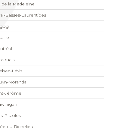
s de la Madeleine
al-Basses-Laurentides
gog
tane
ntréal
taouais
ébec-Lévis
uyn-Noranda
int-Jérôme
awinigan
is-Pistoles
lée-du-Richelieu