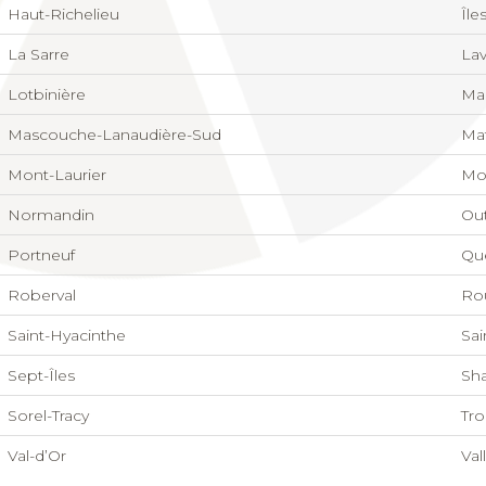
Haut-Richelieu
Île
La Sarre
Lav
Lotbinière
Ma
Mascouche-Lanaudière-Sud
Ma
Mont-Laurier
Mo
Normandin
Ou
Portneuf
Qu
Roberval
Ro
Saint-Hyacinthe
Sa
Sept-Îles
Sh
Sorel-Tracy
Tro
Val-d’Or
Val