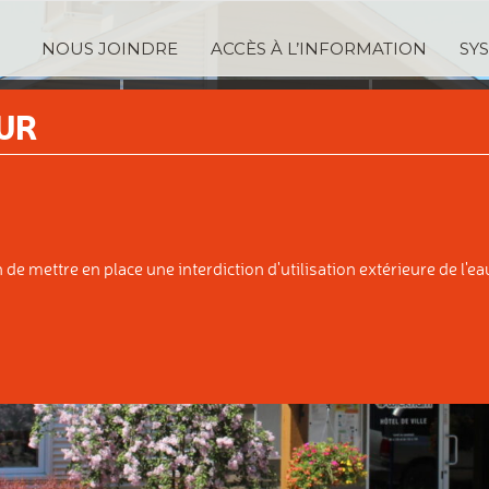
NOUS JOINDRE
ACCÈS À L’INFORMATION
SY
TRATION
SERVICES
TAXA
UR
IPALE
AUX CITOYENS
ÉVALUATI
e mettre en place une interdiction d'utilisation extérieure de l'eau