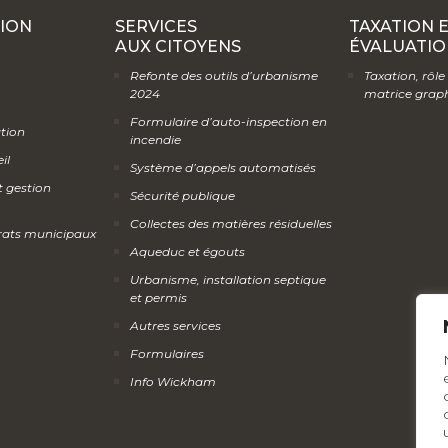
ION
SERVICES
TAXATION 
AUX CITOYENS
ÉVALUATIO
Refonte des outils d’urbanisme
Taxation, rôle
2024
matrice grap
Formulaire d’auto-inspection en
ation
incendie
il
Système d’appels automatisés
t gestion
Sécurité publique
Collectes des matières résiduelles
rats municipaux
Aqueduc et égouts
Urbanisme, installation septique
et permis
Autres services
Formulaires
Info Wickham