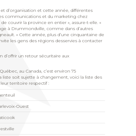
t d’organisation et cette année, différentes
e des communications et du marketing chez
ouvrir la province en entier », assure-t-elle. «
Rouge à Drummondville, comme dans d’autres
eault. « Cette année, plus d’une cinquantaine de
ite les gens des régions desservies à contacter
d’offrir un retour sécuritaire aux
Québec, au Canada, c’est environ 75
ste soit sujette à changement, voici la liste des
 territoire respectif :
enteuil
rlevoix-Ouest
aticook
estville