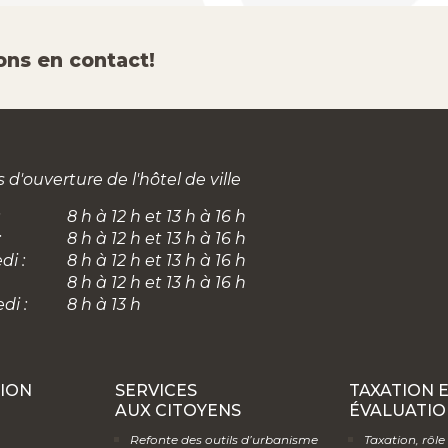
ons en contact!
 d'ouverture de l'hôtel de ville
8 h à 12 h et 13 h à 16 h
:
8 h à 12 h et 13 h à 16 h
di :
8 h à 12 h et 13 h à 16 h
8 h à 12 h et 13 h à 16 h
di :
8 h à 13 h
ION
SERVICES
TAXATION 
AUX CITOYENS
ÉVALUATIO
Refonte des outils d’urbanisme
Taxation, rôle