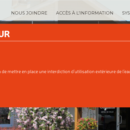
NOUS JOINDRE
ACCÈS À L’INFORMATION
SY
TRATION
SERVICES
TAXA
UR
IPALE
AUX CITOYENS
ÉVALUATI
e mettre en place une interdiction d'utilisation extérieure de l'eau