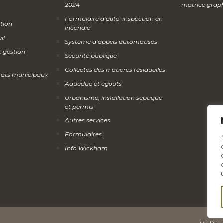
2024
matrice grap
Formulaire d’auto-inspection en
ation
incendie
il
Système d’appels automatisés
t gestion
Sécurité publique
Collectes des matières résiduelles
rats municipaux
Aqueduc et égouts
Urbanisme, installation septique
et permis
Autres services
Formulaires
Info Wickham