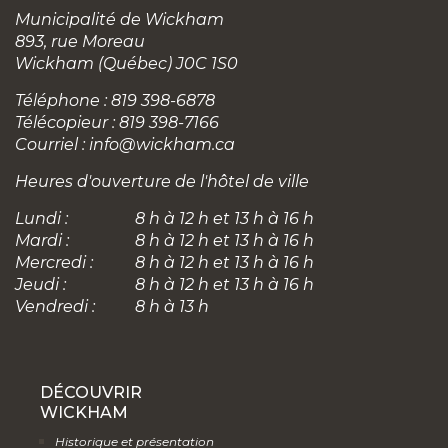
Municipalité de Wickham
893, rue Moreau
Wickham (Québec) J0C 1S0
Téléphone : 819 398-6878
Télécopieur : 819 398-7166
Courriel :
info@wickham.ca
Heures d'ouverture de l'hôtel de ville
Lundi :
8 h à 12 h et 13 h à 16 h
Mardi :
8 h à 12 h et 13 h à 16 h
Mercredi :
8 h à 12 h et 13 h à 16 h
Jeudi :
8 h à 12 h et 13 h à 16 h
Vendredi :
8 h à 13 h
DÉCOUVRIR
WICKHAM
Historique et présentation