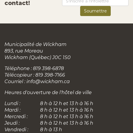
contact!
Municipalité de Wickham
893, rue Moreau
Wickham (Québec) J0C 1S0
Téléphone : 819 398-6878
Télécopieur : 819 398-7166
Courriel :
info@wickham.ca
Heures d'ouverture de l'hôtel de ville
Lundi :
8 h à 12 h et 13 h à 16 h
Mardi :
8 h à 12 h et 13 h à 16 h
Mercredi :
8 h à 12 h et 13 h à 16 h
Jeudi :
8 h à 12 h et 13 h à 16 h
Vendredi :
8 h à 13 h