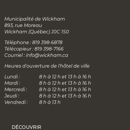
Municipalité de Wickham
893, rue Moreau
Wickham (Québec) J0C 1S0
Téléphone : 819 398-6878
Télécopieur : 819 398-7166
Courriel :
info@wickham.ca
Heures d'ouverture de l'hôtel de ville
Lundi :
8 h à 12 h et 13 h à 16 h
Mardi :
8 h à 12 h et 13 h à 16 h
Mercredi :
8 h à 12 h et 13 h à 16 h
Jeudi :
8 h à 12 h et 13 h à 16 h
Vendredi :
8 h à 13 h
DÉCOUVRIR