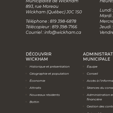
Municipalité de Wickham
Heures
893, rue Moreau
Lundi :
Wickham (Québec) J0C 1S0
Mardi 
Téléphone : 819 398-6878
Mercre
Télécopieur : 819 398-7166
Jeudi :
Courriel :
info@wickham.ca
Vendre
DÉCOUVRIR
ADMINISTRAT
WICKHAM
MUNICIPALE
Historique et présentation
Équipe
Géographie et population
Conseil
Économie
Accès à l’inform
Attraits
Séances du conse
Nouveaux résidents
Administration e
financière
Bottin
Gestion des cont