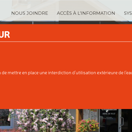
NOUS JOINDRE
ACCÈS À L’INFORMATION
SY
TRATION
SERVICES
TAXA
UR
IPALE
AUX CITOYENS
ÉVALUATI
e mettre en place une interdiction d'utilisation extérieure de l'eau