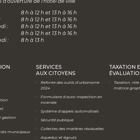
 d'ouverture de l'hôtel de ville
8 h à 12 h et 13 h à 16 h
:
8 h à 12 h et 13 h à 16 h
di :
8 h à 12 h et 13 h à 16 h
8 h à 12 h et 13 h à 16 h
di :
8 h à 13 h
ION
SERVICES
TAXATION 
AUX CITOYENS
ÉVALUATIO
Refonte des outils d’urbanisme
Taxation, rôle
2024
matrice grap
Formulaire d’auto-inspection en
ation
incendie
il
Système d’appels automatisés
t gestion
Sécurité publique
Collectes des matières résiduelles
rats municipaux
Aqueduc et égouts