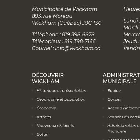
Municipalité de Wickham
Heures
893, rue Moreau
Lundi :
Wickham (Québec) J0C 1S0
Mardi 
Téléphone : 819 398-6878
Mercre
Télécopieur : 819 398-7166
Jeudi :
Courriel :
info@wickham.ca
Vendre
DÉCOUVRIR
ADMINISTRAT
WICKHAM
MUNICIPALE
Historique et présentation
Équipe
Géographie et population
Conseil
Économie
Accès à l’inform
Attraits
Séances du conse
Nouveaux résidents
Administration e
financière
Bottin
Gestion des cont