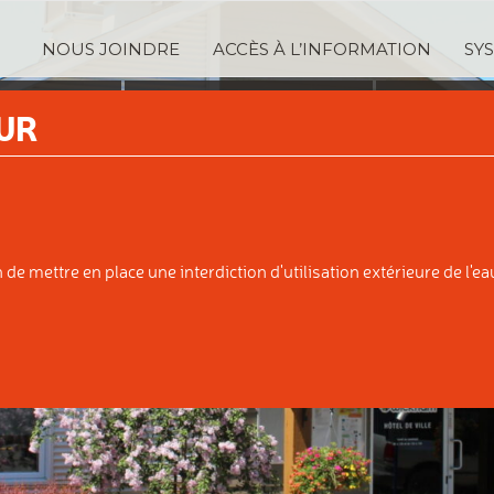
NOUS JOINDRE
ACCÈS À L’INFORMATION
SY
TRATION
SERVICES
TAXA
UR
IPALE
AUX CITOYENS
ÉVALUATI
e mettre en place une interdiction d'utilisation extérieure de l'eau