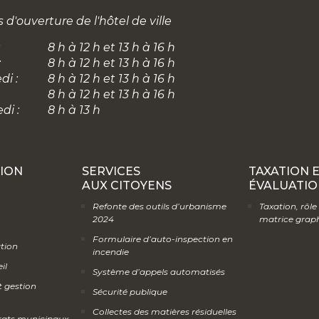
 d'ouverture de l'hôtel de ville
8 h à 12 h et 13 h à 16 h
:
8 h à 12 h et 13 h à 16 h
di :
8 h à 12 h et 13 h à 16 h
8 h à 12 h et 13 h à 16 h
di :
8 h à 13 h
ION
SERVICES
TAXATION 
AUX CITOYENS
ÉVALUATIO
Refonte des outils d’urbanisme
Taxation, rôle
2024
matrice grap
Formulaire d’auto-inspection en
ation
incendie
il
Système d’appels automatisés
t gestion
Sécurité publique
Collectes des matières résiduelles
rats municipaux