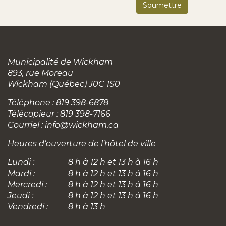
Municipalité de Wickham
893, rue Moreau
Wickham (Québec) J0C 1S0
Téléphone : 819 398-6878
Télécopieur : 819 398-7166
Courriel :
info@wickham.ca
Heures d'ouverture de l'hôtel de ville
Lundi :
8 h à 12 h et 13 h à 16 h
Mardi :
8 h à 12 h et 13 h à 16 h
Mercredi :
8 h à 12 h et 13 h à 16 h
Jeudi :
8 h à 12 h et 13 h à 16 h
Vendredi :
8 h à 13 h