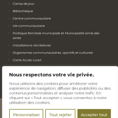
Camp de jour
Bibliothèque
Centre communautaire
Vie communautaire
Politique familiale municipale et Municipalité amie des
ainés
Installations récréatives
Organismes communautaires, sportifs et culturels
Carte Accès-Loisir
Calendrier des activités
Nous respectons votre vie privée.
Infolettre
Nous utilisons des cookies pour améliorer votre
expérience de navigation, diffuser des publicités ou des
contenus personnalisés et analyser notre trafic. En
cliquant sur « Tout accepter », vous consentez à notre
utilisation des cookies.
Tous droits réservés © Municipalité de Wickham
Personnaliser
Tout rejeter
Accepter tout