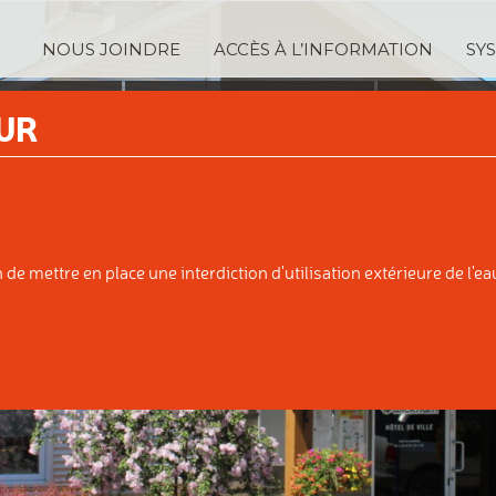
NOUS JOINDRE
ACCÈS À L’INFORMATION
SY
TRATION
SERVICES
TAXA
UR
IPALE
AUX CITOYENS
ÉVALUATI
e mettre en place une interdiction d'utilisation extérieure de l'eau