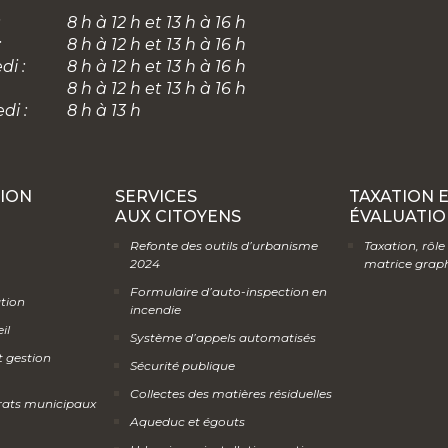
8 h à 12 h et 13 h à 16 h
:
8 h à 12 h et 13 h à 16 h
di :
8 h à 12 h et 13 h à 16 h
8 h à 12 h et 13 h à 16 h
di :
8 h à 13 h
ION
SERVICES
TAXATION 
AUX CITOYENS
ÉVALUATIO
Refonte des outils d’urbanisme
Taxation, rôle
2024
matrice grap
Formulaire d’auto-inspection en
ation
incendie
il
Système d’appels automatisés
t gestion
Sécurité publique
Collectes des matières résiduelles
rats municipaux
Aqueduc et égouts