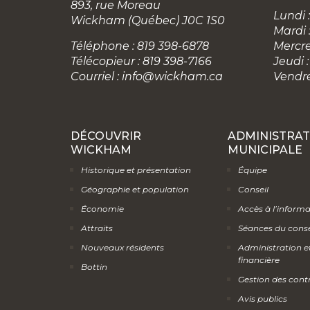
893, rue Moreau
Lundi :
Wickham (Québec) J0C 1S0
Mardi 
Téléphone : 819 398-6878
Mercre
Télécopieur : 819 398-7166
Jeudi :
Courriel :
info@wickham.ca
Vendre
DÉCOUVRIR
ADMINISTRAT
WICKHAM
MUNICIPALE
Historique et présentation
Équipe
Géographie et population
Conseil
Économie
Accès à l’inform
Attraits
Séances du conse
Nouveaux résidents
Administration e
financière
Bottin
Gestion des cont
Avis publics